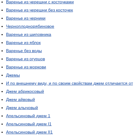
Варенье из черешни с косточками
Варенье из черешни без косточек
Варенье из черники
Черноплоднорябиновое
Варенье из шиповника
Варенье из яблок
Варенье без воды
Варенье из огурцов
Варенье из моркови
Джемы
И по внешнему виду, и по своим свойствам джем отличается от
Джем абрикосовый
Джем айвовый
Джем алычовый
Апельсиновый джем 1
Апельсиновый джем I1
Апельсиновый джем II1