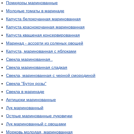
Помидоры маринованные
Молодые томаты в маринаде
Капуста белокочанная маринованная
Капуста краснокочанная маринованная
Капуста квашеная консервированная
Маринад - ассорти из соленых овощей
Капуста, маринованная с яблоками
Свекла маринованная .
Свекла маринованная сладкая
Свекла, маринованная с черной смородиной
Свекла "Бутон розы"
Свекла в маринаде
Артишоки маринованные
Лук маринованный
Острые маринованные луковички
Лук маринованный с овощами
Морковь молодая, маринованная