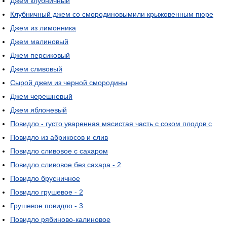
Джем клубничный
Клубничный джем со смородиновымили крыжовенным пюре
Джем из лимонника
Джем малиновый
Джем персиковый
Джем сливовый
Сырой джем из черной смородины
Джем черешневый
Джем яблоневый
Повидло - густо уваренная мясистая часть с соком плодов с
Повидло из абрикосов и слив
Повидло сливовое с сахаром
Повидло сливовое без сахара - 2
Повидло брусничное
Повидло грушевое - 2
Грушевое повидло - 3
Повидло рябиново-калиновое