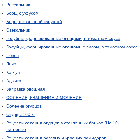
Рассольник
Борщ с уксусом
Борщ с квашеной капустой
Свекольник
Голубцы, фаршированные овощами, в томатном соусе
Голубцы, фаршированные овощами с рисом, в томатном соусе
Гювеч
Лечо
Кетчуп
Аджика
Заправка овощная
СОЛЕНИЕ, КВАШЕНИЕ И МОЧЕНИЕ
Соление огурцов
Огурцы 100 кг
Рецепты соления огурцов в стеклянных банках (На 10-
литровые
Рецепты соления розовых и красных помидоров