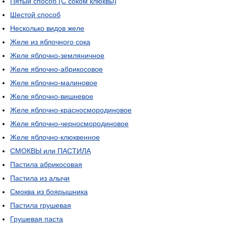
Пятый способ (С соком клюквы)
Шестой способ
Несколько видов желе
Желе из яблочного сока
Желе яблочно-земляничное
Желе яблочно-абрикосовое
Желе яблочно-малиновое
Желе яблочно-вишневое
Желе яблочно-красносмородиновое
Желе яблочно-черносмородиновое
Желе яблочно-клюквенное
СМОКВЫ или ПАСТИЛА
Пастила абрикосовая
Пастила из алычи
Смоква из боярышника
Пастила грушевая
Грушевая паста