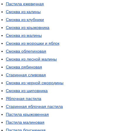
Пастила ежевичная
Смоква из калины
Смоква из клубники
Смоква из крыжовника
Смоква из малины
Смоква из морошки и яблок
Смоква облепиховая
Смоква из лесной малины
Смоква рябиновая
Старинная сливовая
Смоква из черной смородины
Смоква из шиповника
Яблочная пастила
Старинная яблочная пастила
Пастила крыжовенная
Пастила малиновая
Пастила брусничная