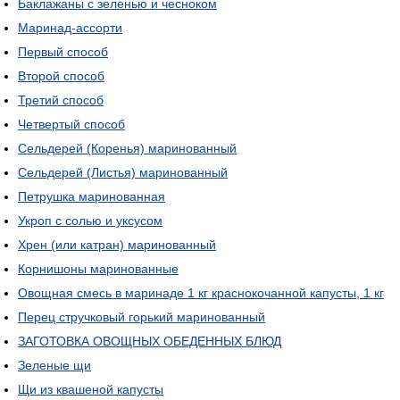
Баклажаны с зеленью и чесноком
Маринад-ассорти
Первый способ
Второй способ
Третий способ
Четвертый способ
Сельдерей (Коренья) маринованный
Сельдерей (Листья) маринованный
Петрушка маринованная
Укроп с солью и уксусом
Хрен (или катран) маринованный
Корнишоны маринованные
Овощная смесь в маринаде 1 кг краснокочанной капусты, 1 кг
Перец стручковый горький маринованный
ЗАГОТОВКА ОВОЩНЫХ ОБЕДЕННЫХ БЛЮД
Зеленые щи
Щи из квашеной капусты